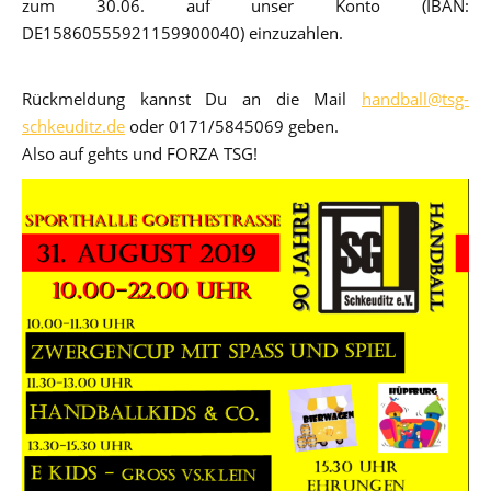
zum 30.06. auf unser Konto (IBAN:
DE15860555921159900040) einzuzahlen.
Rückmeldung kannst Du an die Mail
handball@tsg-
schkeuditz.de
oder 0171/5845069 geben.
Also auf gehts und FORZA TSG!